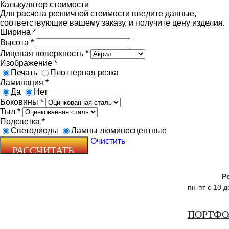
Калькулятор стоимости
Для расчета розничной стоимости введите данные,
соответствующие вашему заказу, и получите цену изделия.
Ширина
*
Высота
*
Лицевая поверхность
*
Изображение
*
Печать
Плоттерная резка
Ламинация
*
Да
Нет
Боковины
*
Тыл
*
Подсветка
*
Светодиоды
Лампы люминесцентные
Очистить
Р
пн-пт с 10 
ПОРТФ