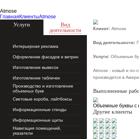
Zecho -
наружная
Atmose
реклама
Главная
Клиенты
Atmose
Услуги
Вид
Клиент:
Atmose
деятельности
Вид деятельности:
П
Интерьерная реклама
Услуги:
Объемные бук
Оформление фасадов и витрин
Изготовление вывесок
Atmose - новый и по-
производятся в Амери
Изготовление табличек
Производство и изготовление
Выполненные раб
объемных букв
Световые короба, лайтбоксы
Объемные буквы с 
Информационные стенды
Другие клиенты
Информационные щиты
Навигация помещений,
указатели