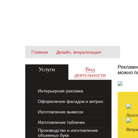
наружная
реклама
ДИЗАЙН, ВИЗУАЛИЗАЦИ
Главная
Дизайн, визуализация
Рекламно
Услуги
Вид
можно по
деятельности
Интерьерная реклама
Оформление фасадов и витрин
Изготовление вывесок
Логот
Изготовление табличек
Визу
Производство и изготовление
объемных букв