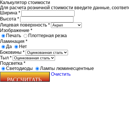
Калькулятор стоимости
Для расчета розничной стоимости введите данные, соответ
Ширина
*
Высота
*
Лицевая поверхность
*
Изображение
*
Печать
Плоттерная резка
Ламинация
*
Да
Нет
Боковины
*
Тыл
*
Подсветка
*
Светодиоды
Лампы люминесцентные
Очистить
Zecho -