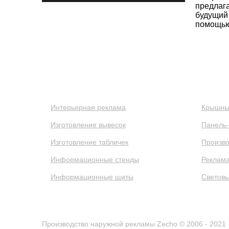
предлага
будущий 
помощью 
Ликбез
Портфолио
Клиенты
Интерьерная реклама
Крышны
Изготовление вывесок
Панель
Изготовление табличек
Произво
Информационные стенды
Реклама
Информационные щиты
Световы
Производство наружной рекламы Zecho © 2006 - 2021