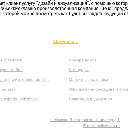
ет клиент услугу "дизайн и визуализация", с помощью кото
обьект.Рекламно производственная компания "Зечо" предлаг
которой можно посмотреть как будет выглядеть будущий об
О компании
Цены
Контакты
Вака
Материалы
е установки
Номера домов
-кронштейны
Штендеры
дство и изготовление букв
Магнитные наклейки
 на авто
Оформление фасадов и витри
е короба, лайтбоксы
Навигация и указатели
г. Москва, Электролитный проезд д.3
E-mail: yt@zecho.ru