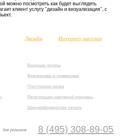
рой можно посмотреть как будет выглядеть
ает клиент услугу "дизайн и визуализация", с
ьект.
нсии
Дизайн
Интернет-магазин
Входные группы
Фрезеровка и гравировка
Плоттерная резка
н
Регистрация наружной рекламы
Широкоформатная печать
8 (495) 308-89-05
для регионов