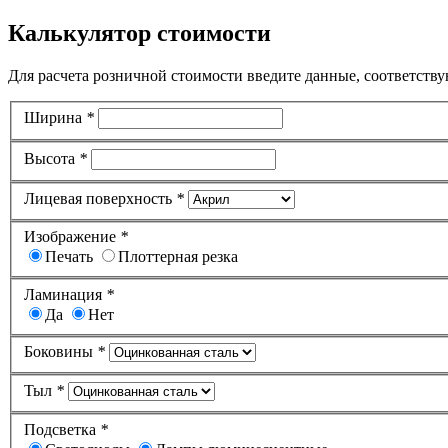
Калькулятор стоимости
Для расчета розничной стоимости введите данные, соответству
Ширина
*
Высота
*
Лицевая поверхность
*
Изображение
*
Печать
Плоттерная резка
Ламинация
*
Да
Нет
Боковины
*
Тыл
*
Подсветка
*