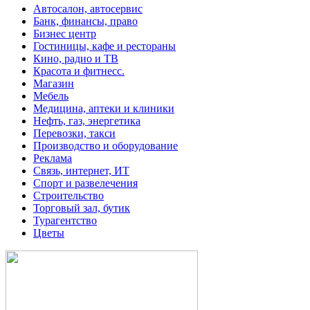
Автосалон, автосервис
Банк, финансы, право
Бизнес центр
Гостиницы, кафе и рестораны
Кино, радио и ТВ
Красота и фитнесс.
Магазин
Мебель
Медицина, аптеки и клиники
Нефть, газ, энергетика
Перевозки, такси
Производство и оборудование
Реклама
Связь, интернет, ИТ
Спорт и развелечения
Строительство
Торговый зал, бутик
Турагентство
Цветы