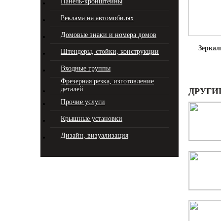
Панель-кронштейны
Реклама на автомобилях
Домовые знаки и номера домов
Зеркал
Штендеры, стойки, конструкции
Входные группы
Фрезерная резка, изготовление
деталей
ДРУГИ
Прочие услуги
Крышные установки
Дизайн, визуализация