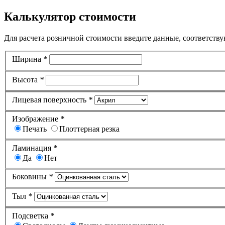
Калькулятор стоимости
Для расчета розничной стоимости введите данные, соответству
Ширина
*
Высота
*
Лицевая поверхность
*
Изображение
*
Печать
Плоттерная резка
Ламинация
*
Да
Нет
Боковины
*
Тыл
*
Подсветка
*