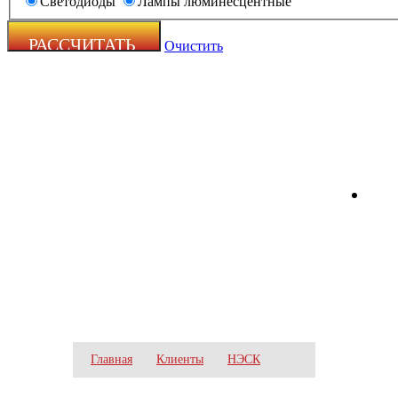
Светодиоды
Лампы люминесцентные
Очистить
Zecho -
наружная
реклама
НЭСК
Главная
Клиенты
НЭСК