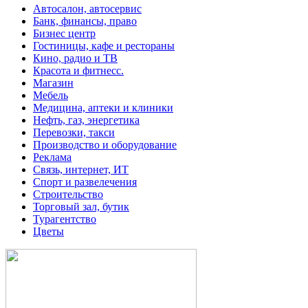
Автосалон, автосервис
Банк, финансы, право
Бизнес центр
Гостиницы, кафе и рестораны
Кино, радио и ТВ
Красота и фитнесс.
Магазин
Мебель
Медицина, аптеки и клиники
Нефть, газ, энергетика
Перевозки, такси
Производство и оборудование
Реклама
Связь, интернет, ИТ
Спорт и развелечения
Строительство
Торговый зал, бутик
Турагентство
Цветы