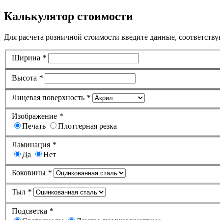
Калькулятор стоимости
Для расчета розничной стоимости введите данные, соответству
Ширина
*
Высота
*
Лицевая поверхность
*
Изображение
*
Печать
Плоттерная резка
Ламинация
*
Да
Нет
Боковины
*
Тыл
*
Подсветка
*