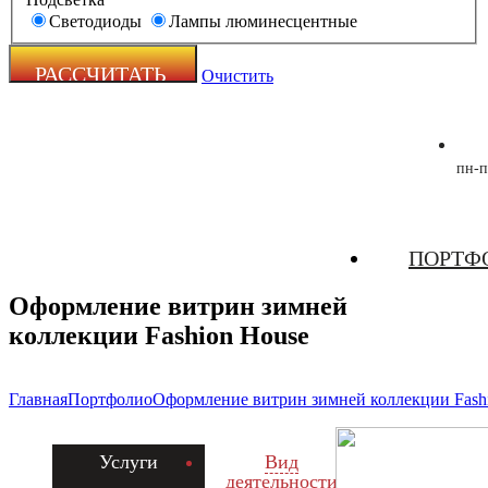
Светодиоды
Лампы люминесцентные
Очистить
пн-п
Zecho -
ПОРТФ
наружная
реклама
Оформление витрин зимней
коллекции Fashion House
Главная
Портфолио
Оформление витрин зимней коллекции Fash
Услуги
Вид
деятельности