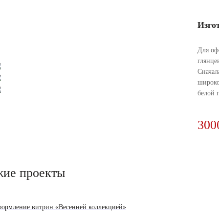
Изго
Для оф
глянце
Сначал
широко
белой 
300
жие проекты
ормление витрин «Весенней коллекцией»