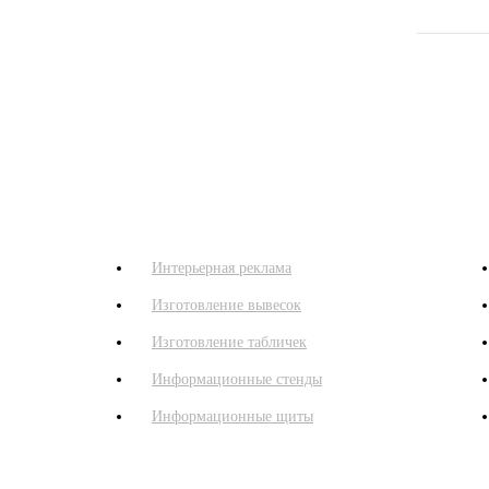
Ликбез
Портфолио
Кли
Интерьерная реклама
Изготовление вывесок
Изготовление табличек
Информационные стенды
Информационные щиты