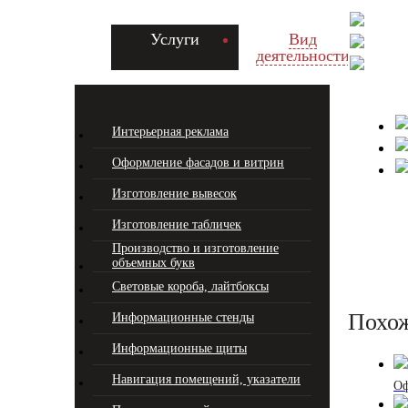
Услуги
Вид
деятельности
Интерьерная реклама
Оформление фасадов и витрин
Изготовление вывесок
Изготовление табличек
Производство и изготовление
объемных букв
Световые короба, лайтбоксы
Похо
Информационные стенды
Информационные щиты
Навигация помещений, указатели
Оф