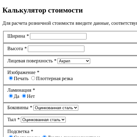
Калькулятор стоимости
Для расчета розничной стоимости введите данные, соответству
Ширина
*
Высота
*
Лицевая поверхность
*
Изображение
*
Печать
Плоттерная резка
Ламинация
*
Да
Нет
Боковины
*
Тыл
*
Подсветка
*