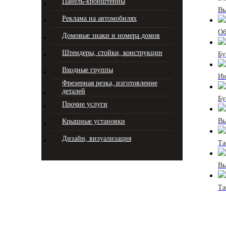
Панель-кронштейны
Вы
Реклама на автомобилях
Об
Домовые знаки и номера домов
Штендеры, стойки, конструкции
Бу
Входные группы
Ин
Фрезерная резка, изготовление
деталей
Бу
Прочие услуги
Вы
Крышные установки
Дизайн, визуализация
Та
Вы
Та