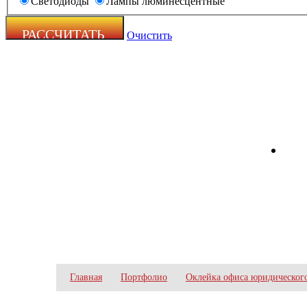
Светодиоды
Лампы люминесцентные
Очистить
Zecho -
наружная
реклама
ОКЛЕЙКА ОФИСА ЮРИ
Главная
Портфолио
Оклейка офиса юридическог