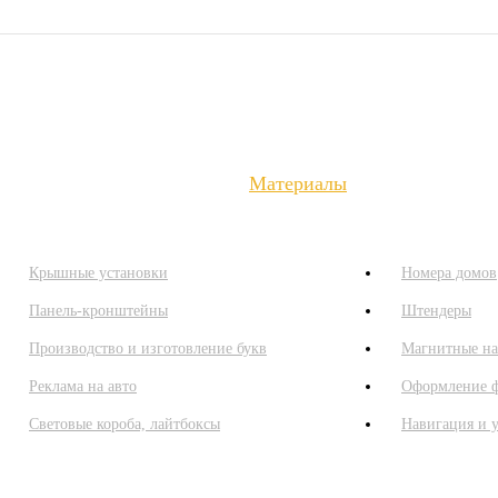
енты
О компании
Цены
Контакты
Материалы
Крышные установки
Номера домов
Панель-кронштейны
Штендеры
Производство и изготовление букв
Магнитные на
Реклама на авто
Оформление ф
Световые короба, лайтбоксы
Навигация и у