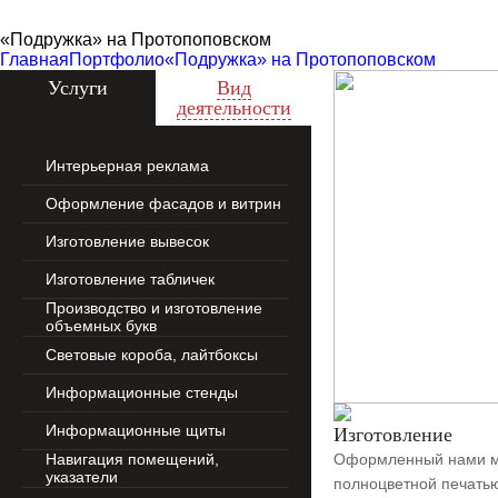
Zecho -
наружная
«Подружка» на Протопоповском
реклама
Главная
Портфолио
«Подружка» на Протопоповском
Услуги
Вид
деятельности
Интерьерная реклама
Оформление фасадов и витрин
Изготовление вывесок
Изготовление табличек
Производство и изготовление
объемных букв
Световые короба, лайтбоксы
Информационные стенды
Информационные щиты
Изготовление
Навигация помещений,
Оформленный нами ма
указатели
полноцветной печатью