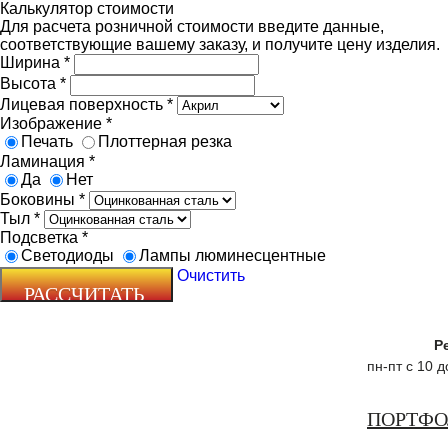
Калькулятор стоимости
Для расчета розничной стоимости введите данные,
соответствующие вашему заказу, и получите цену изделия.
Ширина
*
Высота
*
Лицевая поверхность
*
Изображение
*
Печать
Плоттерная резка
Ламинация
*
Да
Нет
Боковины
*
Тыл
*
Подсветка
*
Светодиоды
Лампы люминесцентные
Очистить
Р
пн-пт с 10 
ПОРТФ