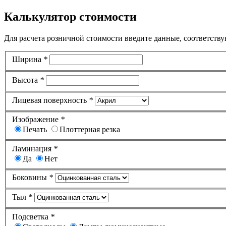
Калькулятор стоимости
Для расчета розничной стоимости введите данные, соответству
Ширина
*
Высота
*
Лицевая поверхность
*
Изображение
*
Печать
Плоттерная резка
Ламинация
*
Да
Нет
Боковины
*
Тыл
*
Подсветка
*