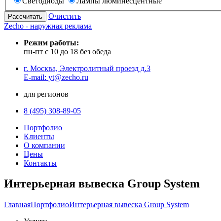
Светодиоды
Лампы люминесцентные
Очистить
Zecho - наружная реклама
Режим работы:
пн-пт с 10 до 18 без обеда
г. Москва, Электролитный проезд д.3
E-mail: yt@zecho.ru
для регионов
8 (495) 308-89-05
Портфолио
Клиенты
О компании
Цены
Контакты
Интерьерная вывеска Group System
Главная
Портфолио
Интерьерная вывеска Group System