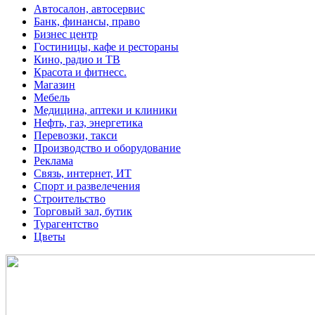
Автосалон, автосервис
Банк, финансы, право
Бизнес центр
Гостиницы, кафе и рестораны
Кино, радио и ТВ
Красота и фитнесс.
Магазин
Мебель
Медицина, аптеки и клиники
Нефть, газ, энергетика
Перевозки, такси
Производство и оборудование
Реклама
Связь, интернет, ИТ
Спорт и развелечения
Строительство
Торговый зал, бутик
Турагентство
Цветы