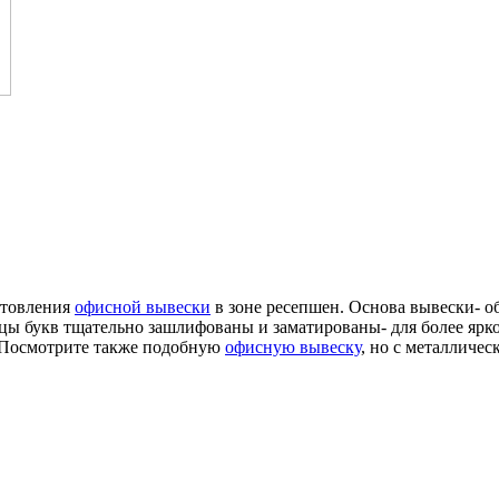
отовления
офисной вывески
в зоне ресепшен. Основа вывески- 
цы букв тщательно зашлифованы и заматированы- для более ярк
. Посмотрите также подобную
офисную вывеску
, но с металличе