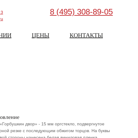
8 (495) 308-89-05
.3
ru
НИИ
ЦЕНЫ
КОНТАКТЫ
товление
«Горбушкин двор» - 15 мм оргстекло, подвергнутое
рной резке с последующим обжигом торцов. На буквы
евой стороны нанесена белая виниловая пленка