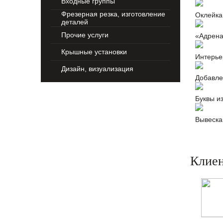
Входные группы
Фрезерная резка, изготовление
Оклейка
деталей
Прочие услуги
«Адрена
Крышные установки
Интерье
Дизайн, визуализация
Добавле
Буквы и
Вывеска
Клиен