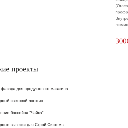
(Oraca
профре
Внутре
люмин
300
жие проекты
 фасада для продуктового магазина
рный световой логотип
ние бассейна "Чайка"
рные вывески для Строй Системы