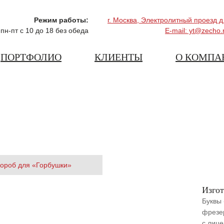
Режим работы:
г. Москва, Электролитный проезд д
пн-пт с 10 до 18 без обеда
E-mail: yt@zecho.
ПОРТФОЛИО
КЛИЕНТЫ
О КОМПА
Й КОРОБ ДЛЯ «ГОРБУШКИ»
короб для «Горбушки»
Изго
Буквы 
фрезе
с лиц