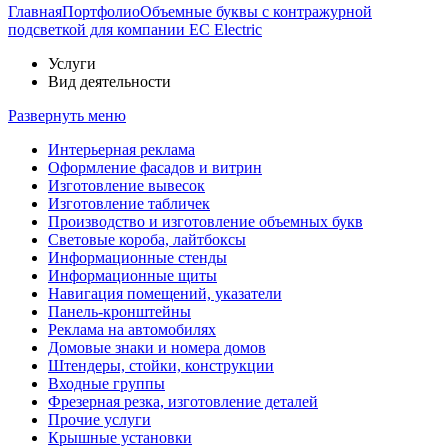
Главная
Портфолио
Объемные буквы с контражурной
подсветкой для компании EC Electric
Услуги
Вид деятельности
Развернуть меню
Интерьерная реклама
Оформление фасадов и витрин
Изготовление вывесок
Изготовление табличек
Производство и изготовление объемных букв
Световые короба, лайтбоксы
Информационные стенды
Информационные щиты
Навигация помещений, указатели
Панель-кронштейны
Реклама на автомобилях
Домовые знаки и номера домов
Штендеры, стойки, конструкции
Входные группы
Фрезерная резка, изготовление деталей
Прочие услуги
Крышные установки