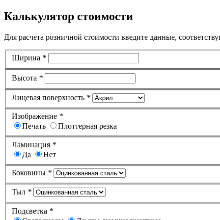
Калькулятор стоимости
Для расчета розничной стоимости введите данные, соответству
Ширина
*
Высота
*
Лицевая поверхность
*
Изображение
*
Печать
Плоттерная резка
Ламинация
*
Да
Нет
Боковины
*
Тыл
*
Подсветка
*