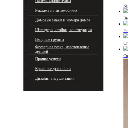
Панель-кронштейны
Ку
Реклама на автомобилях
Вы
Домовые знаки и номера домов
Штендеры, стойки, конструкции
Ре
Входные группы
Ст
Фрезерная резка, изготовление
деталей
Св
Прочие услуги
Крышные установки
Дизайн, визуализация