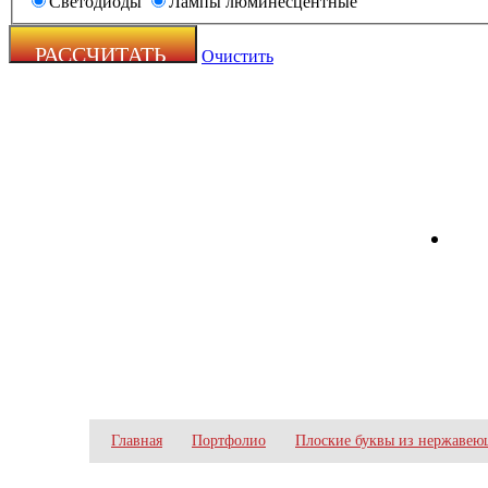
Светодиоды
Лампы люминесцентные
Очистить
Zecho -
наружная
реклама
ПЛОСКИЕ БУКВЫ ИЗ 
Главная
Портфолио
Плоские буквы из нержавею