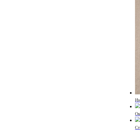
Ин
Ок
Ст