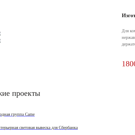
Изго
Для ко
нержав
держат
180
жие проекты
одная группа Came
терьерная световая вывеска для Сбербанка