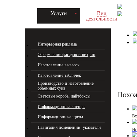
Услуги
Вид
деятельности
Интерьерная реклама
Оформление фасадов и витрин
Изготовление вывесок
Изготовление табличек
Производство и изготовление
объемных букв
Похо
Световые короба, лайтбоксы
Информационные стенды
Вх
Информационные щиты
Навигация помещений, указатели
Ин