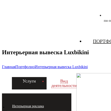
пн-п
Zecho -
ПОРТФ
наружная
реклама
Интерьерная вывеска Luxbikini
Главная
Портфолио
Интерьерная вывеска Luxbikini
Услуги
Вид
деятельности
Интерьерная реклама