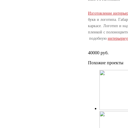
Изготовление интерье
букв и логотипа. Габа
каркасе. Логотип и на
пленкой с полоноцвет
подобную
интерьерну
40000 руб.
Похожие проекты