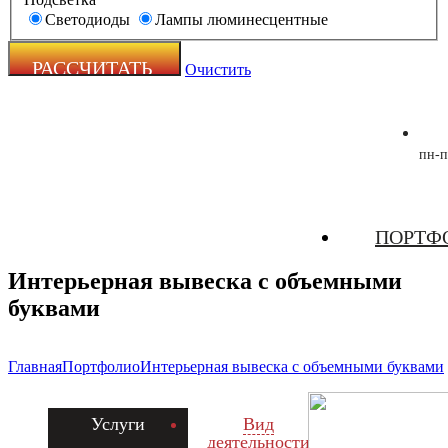
Светодиоды
Лампы люминесцентные
Очистить
пн-п
Zecho -
ПОРТФ
наружная
реклама
Интерьерная вывеска с объемными
буквами
Главная
Портфолио
Интерьерная вывеска с объемными буквами
Услуги
Вид
деятельности